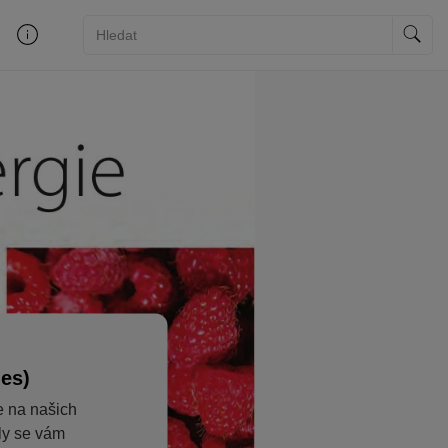
ies)
e na našich
aly se vám