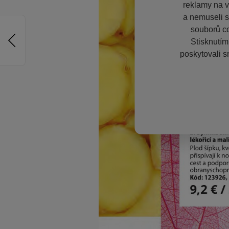
reklamy na vě
a nemuseli s
souborů co
Stisknutím
poskytovali s