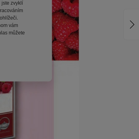
jste zvyklí
pracováním
hlížeči.
chom vám
hlas můžete