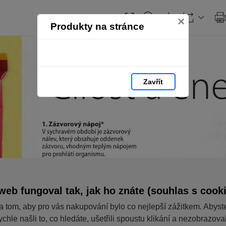
Obsah
×
Produkty na stránce
Zavřít
web fungoval tak, jak ho znáte (souhlas s cook
a tom, aby pro vás nakupování bylo co nejlepší zážitkem. Abyst
ychle našli to, co hledáte, ušetřili spoustu klikání a nezobrazov