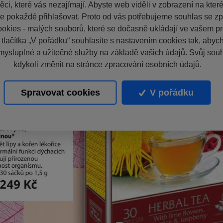
ci, které vás nezajímají. Abyste web viděli v zobrazení na které 
e pokaždé přihlašovat. Proto od vás potřebujeme souhlas se z
okies - malých souborů, které se dočasně ukládají ve vašem pro
 tlačítka „V pořádku“ souhlasíte s nastavením cookies tak, aby
mysluplné a užitečné služby na základě vašich údajů. Svůj sou
kdykoli změnit na stránce zpracování osobních údajů.
Spravovat cookies
V pořádku