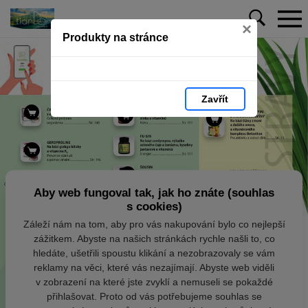
×
Produkty na stránce
Zavřít
Aby web fungoval tak, jak ho znáte (souhlas
s cookies)
Záleží nám na tom, aby pro vás nakupování bylo co nejlepší
zážitkem. Abyste na našich stránkách rychle našli to, co
hledáte, ušetřili spoustu klikání a nezobrazovaly se vám
reklamy na věci, které vás nezajímají. Abyste web viděli
v zobrazení na které jste zvyklí a nemuseli se pokaždé
přihlašovat. Proto od vás potřebujeme souhlas se