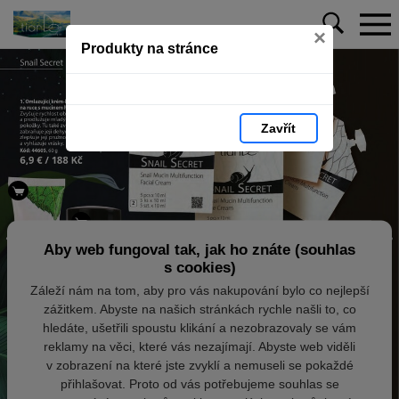
×
Produkty na stránce
Zavřít
Aby web fungoval tak, jak ho znáte (souhlas
s cookies)
Záleží nám na tom, aby pro vás nakupování bylo co nejlepší
zážitkem. Abyste na našich stránkách rychle našli to, co
hledáte, ušetřili spoustu klikání a nezobrazovaly se vám
reklamy na věci, které vás nezajímají. Abyste web viděli
v zobrazení na které jste zvyklí a nemuseli se pokaždé
přihlašovat. Proto od vás potřebujeme souhlas se