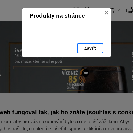
Obsah
×
Produkty na stránce
Zavřít
web fungoval tak, jak ho znáte (souhlas s cook
a tom, aby pro vás nakupování bylo co nejlepší zážitkem. Abyst
ychle našli to, co hledáte, ušetřili spoustu klikání a nezobrazov