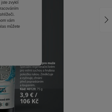
jste zvyklí
pracováním
hlížeči.
chom vám
hlas můžete