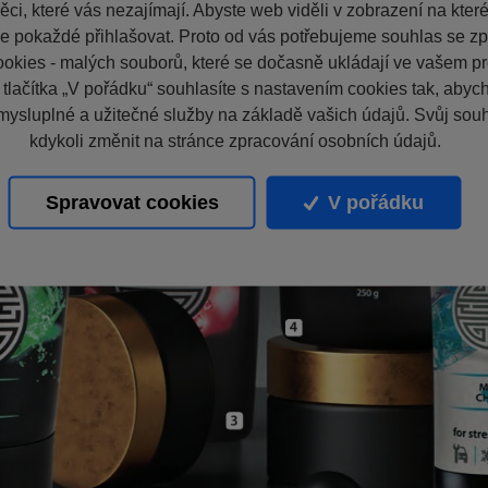
ci, které vás nezajímají. Abyste web viděli v zobrazení na které 
e pokaždé přihlašovat. Proto od vás potřebujeme souhlas se z
okies - malých souborů, které se dočasně ukládají ve vašem pro
 tlačítka „V pořádku“ souhlasíte s nastavením cookies tak, aby
mysluplné a užitečné služby na základě vašich údajů. Svůj sou
kdykoli změnit na stránce zpracování osobních údajů.
Spravovat cookies
V pořádku