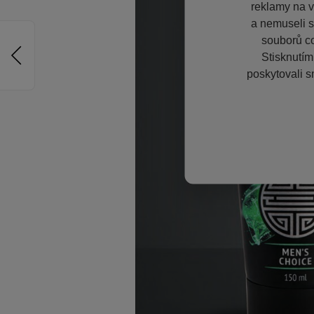
reklamy na vě
a nemuseli s
souborů co
Stisknutím
poskytovali s