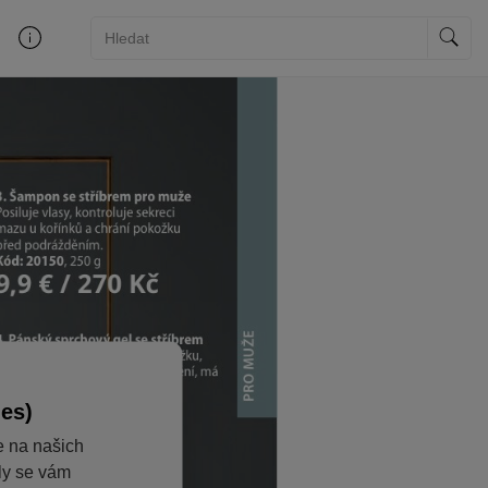
ies)
e na našich
aly se vám