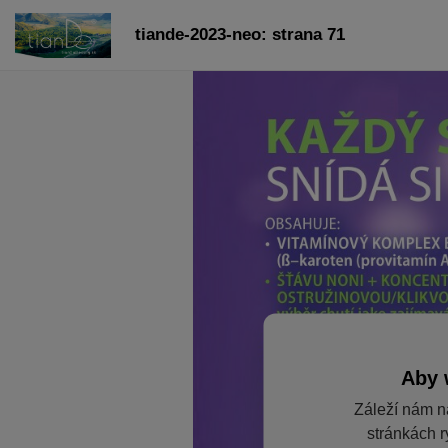
tiande-2023-neo: strana 71
Aby 
Záleží nám n
stránkách r