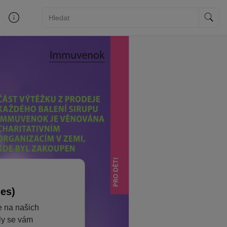
ies)
e na našich
aly se vám