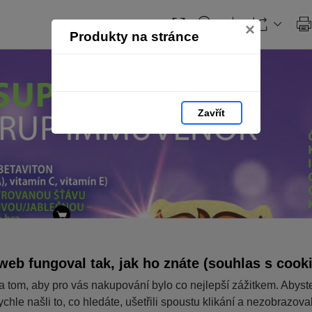
Obsah
×
Produkty na stránce
Zavřít
web fungoval tak, jak ho znáte (souhlas s cook
a tom, aby pro vás nakupování bylo co nejlepší zážitkem. Abyst
ychle našli to, co hledáte, ušetřili spoustu klikání a nezobrazov