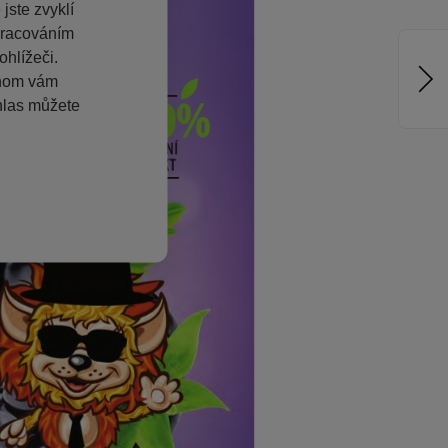
jste zvyklí
pracováním
hlížeči.
chom vám
hlas můžete