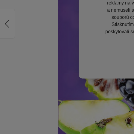
reklamy na vě
a nemuseli s
souborů co
Stisknutím
poskytovali s