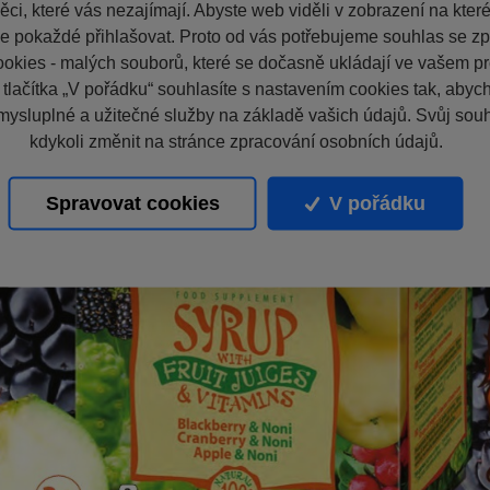
ci, které vás nezajímají. Abyste web viděli v zobrazení na které 
e pokaždé přihlašovat. Proto od vás potřebujeme souhlas se z
okies - malých souborů, které se dočasně ukládají ve vašem pro
 tlačítka „V pořádku“ souhlasíte s nastavením cookies tak, aby
mysluplné a užitečné služby na základě vašich údajů. Svůj sou
kdykoli změnit na stránce zpracování osobních údajů.
Spravovat cookies
V pořádku